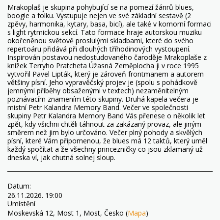
Mrakoplaš je skupina pohybující se na pomezí žánrů blues,
boogie a folku. Vystupuje nejen ve své základní sestavě (2
zpěvy, harmonika, kytary, basa, bicí), ale také v komorní formaci
s light rytmickou sekcí. Tato formace hraje autorskou muziku
okořeněnou světově proslulými skladbami, které do svého
repertoáru přidává při dlouhých tříhodinových vystoupení.
Inspirován postavou nedostudovaného čaroděje Mrakoplaše z
knížek Terryho Pratcheta Úžasná Zeměplocha ji v roce 1995
vytvořil Pavel Lipták, který je zároveň frontmanem a autorem
většiny písní. Jeho vypravěčský projev je (spolu s pohádkově
jemnými příběhy obsaženými v textech) nezaměnitelným
poznávacím znamením této skupiny. Druhá kapela večera je
mistní Petr Kalandra Memory Band. Večer ve společnosti
skupiny Petr Kalandra Memory Band Vás přenese o několik let
zpět, kdy všichni chtěli táhnout za zakázaný provaz, ale jiným
směrem než jim bylo určováno. Večer plný pohody a skvělých
písní, které Vám připomenou, že blues má 12 taktů, který uměl
každý spočítat a že všechny princezničky co jsou zklamaný už
dneska ví, jak chutná solnej sloup.
Datum:
26.11.2026. 19:00
Umístění
Moskevská 12, Most 1, Most, Česko (
Mapa
)