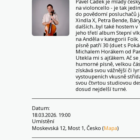
Pavel Čadek je mladý český
na violoncello - je tak jed
do povědomí posluchačů j
Xindla X, Petra Bende, Báry
dalších...byl také hostem 
jeho třetí album Stepní vl
na Anděla v kategorii Folk
písně patří 30 (duet s Poká
Michalem Horákem od Pan
Utekla mi s ajťákem. Ač se
humorné písně, velkou čás
získává svou vážnější či ly
vystoupeních vkusně stří
svou čtvrtou studiovou des
dosud nejdelší turné.
Datum:
18.03.2026. 19:00
Umístění
Moskevská 12, Most 1, Česko (
Mapa
)