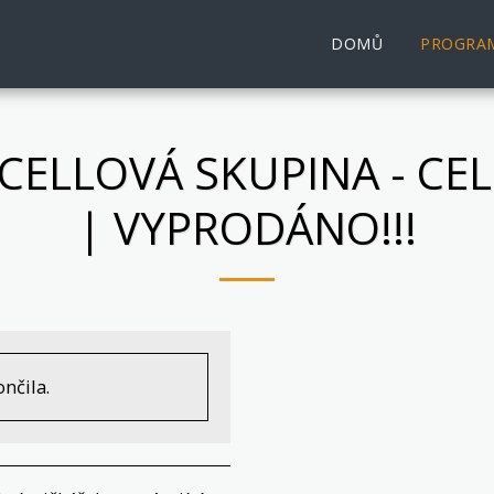
DOMŮ
PROGRA
ÚCELLOVÁ SKUPINA - CE
| VYPRODÁNO!!!
nčila.