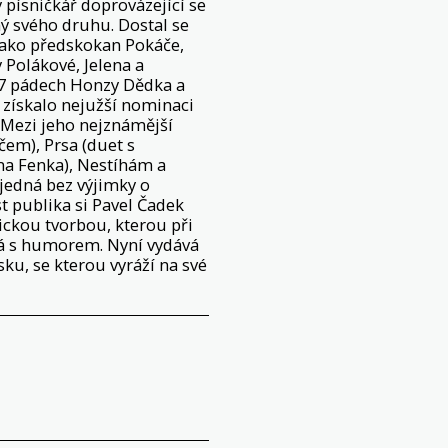
 písničkář doprovázející se
iný svého druhu. Dostal se
ako předskokan Pokáče,
 Polákové, Jelena a
v 7 pádech Honzy Dědka a
k získalo nejužší nominaci
. Mezi jeho nejznámější
čem), Prsa (duet s
a Fenka), Nestíhám a
 jedná bez výjimky o
t publika si Pavel Čadek
rickou tvorbou, kterou při
dá s humorem. Nyní vydává
ku, se kterou vyráží na své